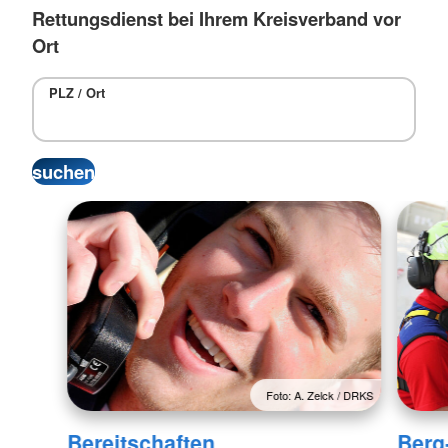
Rettungsdienst bei Ihrem Kreisverband vor
Ort
PLZ / Ort
Foto: A. Zelck / DRKS
Bereitschaften
Berg