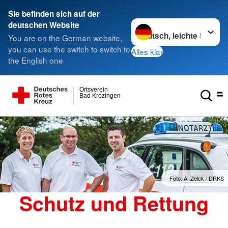
Sie befinden sich auf der
Sprache wechseln zu
deutschen Website
You are on the German website,
you can use the switch to switch to
Alles klar
the English one
Ortsverein
Bad Krozingen
Foto: A. Zelck / DRKS
Schutz und Rettung