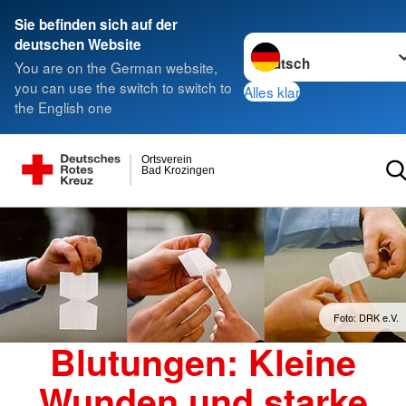
Sie befinden sich auf der
Sprache wechseln zu
deutschen Website
You are on the German website,
you can use the switch to switch to
Alles klar
the English one
Ortsverein
Bad Krozingen
Foto: DRK e.V.
Blutungen: Kleine
Wunden und starke