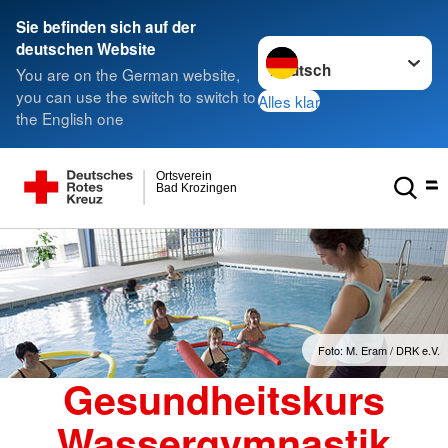
Sie befinden sich auf der
Sprache wechseln zu
deutschen Website
You are on the German website,
you can use the switch to switch to
Alles klar
the English one
Ortsverein
Bad Krozingen
Foto: M. Eram / DRK e.V.
Gesundheitskurs
Wassergymnastik